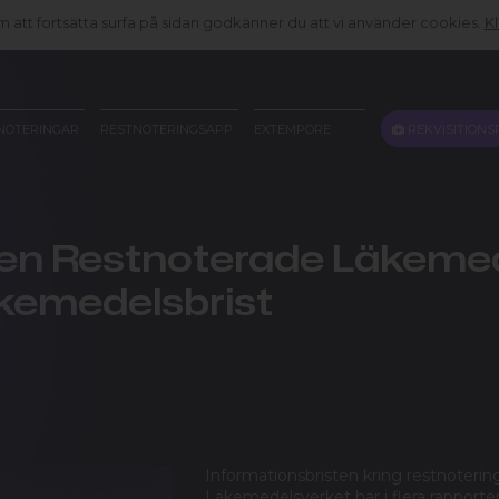
att fortsätta surfa på sidan godkänner du att vi använder cookies.
Kl
REKVISITIONS
NOTERINGAR
RESTNOTERINGSAPP
EXTEMPORE
en Restnoterade Läkemedel
läkemedelsbrist
Informationsbristen kring restnotering
Läkemedelsverket har i flera rapporte