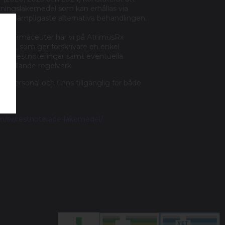
ttningsläkemedel som kan erhållas via
a den lämpligaste alternativa behandlingen.
asta farmaceuter har vi på AtrimusRx
del, som ger förskrivare en enkel
de restnoteringar samt eventuella
gt gällande regelverk.
rdpersonal och finns tillgänglig för både
om/sv/restnoterade-lakemedel/