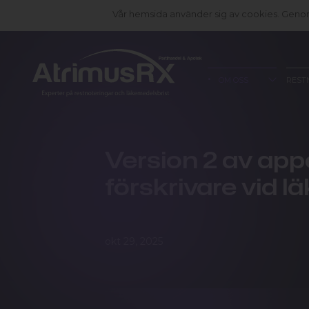
Vår hemsida använder sig av cookies. Genom 
OM OSS
REST
Version 2 av app
förskrivare vid 
okt 29, 2025