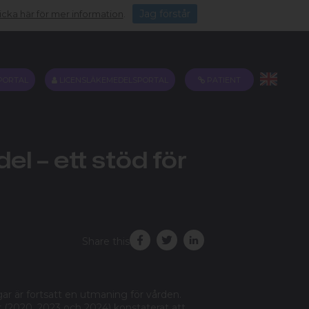
Jag förstår
icka här för mer information
.
PORTAL
LICENSLÄKEMEDELSPORTAL
PATIENT
 – ett stöd för
Share this
ar är fortsatt en utmaning för vården.
r (2020, 2023 och 2024) konstaterat att