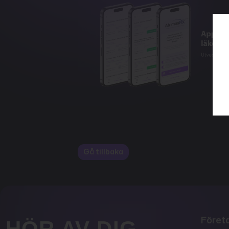
Gå tillbaka
Föret
HÖR AV DIG