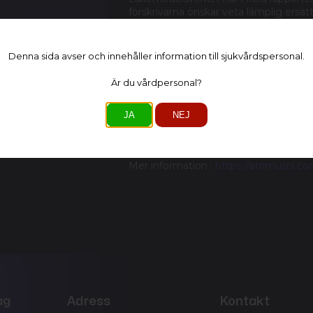
förskrivarna önskar veta lämplig ersä
licens i dem fall där det bedömts var
För att underlätta för vården och avl
Denna sida avser och innehåller information till sjukvårdspersonal.
utvecklat appen Restnoterade Läkeme
överblick över pågående och komman
Är du vårdpersonal?
alternativ som kan tillhandahållas enli
Appen är endast avsedd för behörig vå
JA
NEJ
iPhone och Android.
Mer information :
https://atrimusrx.c
ag
Adress
Kontakt