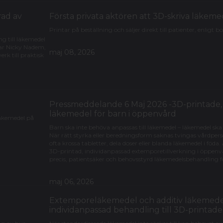
rad av
Första privata aktören att 3D-skriva läkeme
Printar på beställning och säljer direkt till patienter, enligt b
ng till läkemedel
lar Nicky Nadem,
maj 08, 2026
rk till praktisk
Pressmeddelande 6 Maj 2026 -3D-printade,
läkemedel för barn i öppenvård
läkemedel på
Barn ska inte behöva anpassas till läkemedel – läkemedel ska
När rätt styrka eller beredningsform saknas tvingas vårdpe
ofta krossa tabletter, dela doser eller blanda läkemedel i föd
3D-printad, individanpassad extemporetillverkning i öppenv
precis, patientsäker och behovsstyrd läkemedelsbehandling f
maj 06, 2026
Extemporeläkemedel och additiv läkemedels
individanpassad behandling till 3D-printad