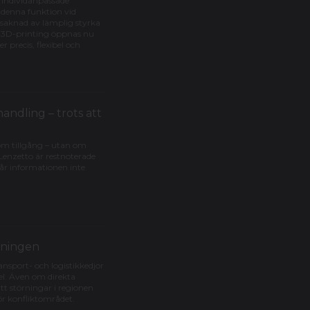
v individanpassade
 denna funktion vid
avsaknad av lämplig styrka
h 3D-printing öppnas nu
precis, flexibel och
andling – trots att
 om tillgång – utan om
enzetto är restnoterade
når informationen inte
jningen
nsport- och logistikkedjor
el. Även om direkta
att störningar i regionen
ör konfliktområdet.