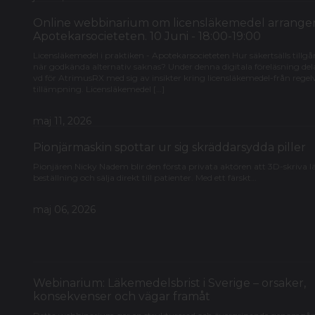
Online webbinarium om licensläkemedel arrange
Apotekarsocieteten. 10 Juni - 18:00-19:00
Licensläkemedel i praktiken - Apotekarsocieteten Hur säkertsälls tillgå
när godkända alternativ saknas? Under denna digitala föreläsning de
vd för AtrimusRX med sig av insikter kring licensläkemedel-från regelve
tillämpning. Licensläkemedel […]
maj 11, 2026
Pionjärmaskin spottar ur sig skräddarsydda piller
Pionjären Nicky Nadem blir den första privata aktören att 3D-skriva 
beställning och sälja direkt till patienter. Med ett färskt…
maj 06, 2026
Webinarium: Läkemedelsbrist i Sverige – orsaker,
konsekvenser och vägar framåt