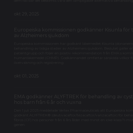
dem fall där det bedömts vara den lämpligaste alternativa behandlin
okt 29, 2025
Europeiska kommissionen godkänner Kisunla för ti
av Alzheimers sjukdom
Europeiska kommissionen har godkänt läkemedlet Kisunla (donanem
behandling av tidiga stadier av Alzheimers sjukdom. Beslutet gäller e
patientgrupp och följer en positiv rekommendation från EMA:s komm
humanläkemedel (CHMP). Godkännandet omfattar särskilda villkor f
övervakning och registrering.
okt 01, 2025
EMA godkänner ALYFTREK för behandling av cysti
hos barn från 6 år och vuxna
Den 1 juli 2025 meddelade Vertex Pharmaceuticals att Europeiska ko
godkänt ALYFTREK® (deutivacaftor/tezacaftor/vanzacaftor) för behan
fibros (CF) hos personer från 6 års ålder med minst en icke-klass?I-mu
genen.