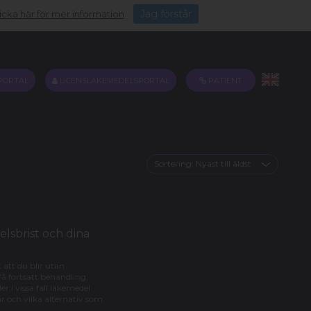
Jag förstår
icka här för mer information
.
PORTAL
LICENSLÄKEMEDELSPORTAL
PATIENT
Sortering:
Nyast till äldst
lsbrist och dina
 att du blir utan
 få fortsatt behandling,
r i vissa fall läkemedel
ar och vilka alternativ som