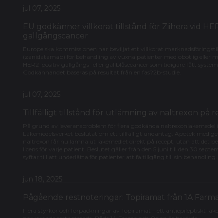
jul 07, 2025
EU godkänner villkorat tillstånd för Ziihera vid HE
gallgångscancer
Europeiska kommissionen har beviljat ett villkorat marknadsföringstil
(zanidatamab) för behandling av vuxna patienter med obotlig eller 
HER2-positiv gallgångs- eller gallblåsecancer som tidigare fått syste
Godkännandet baseras på resultat från en fas?2b-studie.
jul 07, 2025
Tillfälligt tillstånd för utlämning av naltrexon på 
På grund av leveransproblem för flera godkända naltrexonläkemedel i
Läkemedelsverket beslutat om ett tillfälligt undantag. Apotek med gene
naltrexon får nu lämna ut läkemedlet direkt på recept, utan att det b
licens för varje patient. Beslutet gäller från den 5 juni till den 30 sep
syftar till att underlätta för patienter att få tillgång till sin behandling.
jun 18, 2025
Pågående restnoteringar: Topiramat från 1A Farm
Flera styrkor och förpackningar av Topiramat – ett antiepileptiskt läke