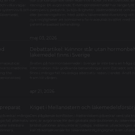
ng av hur
När standardiserade läkemedel inte räcker till kan behovet a
 och vilka vägar
lösningar bli avgörande. Extemporeläkemedel har länge fyllt
åde systemnivå och
exempelvis pediatrik, sväljsvårigheter, läkemedelsbrist och 
nsläkemedel,
eller beredningsform. Med additiv läkemedelstillverkning oc
nya möjligheter att kombinera farmaceutisk kvalitet med mer 
patientanpassad behandling.
maj 03, 2026
ed
Debattartikel: Kvinnor står utan hormonbeh
läkemedel finns i Sverige
rmaceutical
Bristen på hormonläkemedel i Sverige är inte bara en fråga
ence to medicine
information. När godkända behandlingar som Estradot och L
ing the
finns i många fall likvärdiga alternativ redan i landet. Ändå 
 personalized
fram till vården.
apr 21, 2026
npreparat
Kriget i Mellanöstern och läkemedelsförsör
et påverkar många
Den pågående konflikten i Mellanöstern påverkar centrala tra
a fall alternativ
som är avgörande för den globala distributionen av läkemed
dlar inte bara
bristsituationer ännu inte är tydliga, indikerar utvecklingen 
formera.
kan få konsekvenser för läkemedelstillgänglighet även utanf