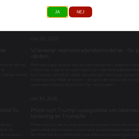
ring av begreppet
Här har vi samlat de viktigaste länkarna du som förskrivare 
läkemedelsbrist. Du hittar snabb åtkomst till KLAS-inloggn
JA
NEJ
licensläkemedel, länken till listan över restnoterade läkemedel
alternativ vid restnotering, samt en kort video som besvarar 
restnoteringar och licensprocessen.
nov 30, 2025
ade
Vi lanserar restnoteradelakemedel.se - för 
vården.
inns att få tag
Restnoteringar skapar ofta oro och osäkerhet – både för pati
rat
Därför har vi på AtrimusRx tagit fram restnoteradelakemedel
h vården enkelt
som samlar allt på ett ställe: aktuella restnoteringar, progno
till bevakning. Målet är enkelt – att göra det lättare att först
läkemedel tillfälligt försvinner från marknaden.
okt 30, 2025
stöd för
Pfizer och Trump i uppgörelse om läkemed
lansering av TrumpRx
vården.
Pfizer och Donald Trump-administrationen har enats om ett
erat att
läkemedelsjätten sänker priserna på receptbelagda läkemedel
 via licens i
får Pfizer tre års tullbefrielse, mot löfte om investeringar oc