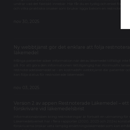
undrar vad det faktiskt innebär. Här får du en tydlig och enkel förkla
och vilka praktiska orsaker som brukar ligga bakom en restnotering.
nov 30, 2025
Ny webbtjänst gör det enklare att följa restnoter
läkemedel
Många patienter söker information när deras läkemedel tillfälligt inte f
på. För att göra den informationen lättillgänglig har AtrimusRx lanse
restnoteradelakemedel.se – en kostnadsfri webbtjänst där patienter oc
kan följa status för restnoterade läkemedel.
nov 03, 2025
Version 2 av appen Restnoterade Läkemedel – ett 
förskrivare vid läkemedelsbrist
Informationsbristen kring restnoteringar är fortsatt en utmaning för 
Läkemedelsverket har i flera rapporter (2020, 2023 och 2024) konstat
förskrivarna önskar veta lämplig ersättningsläkemedel som kan erhållas