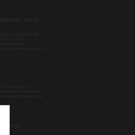
lsbrist – stärkt
eringsuppdraget om att
ovet av stärkt
odernisering av
ring – åtgärder som syftar
rför läkemedlet är
det kan komma tillbaka.
 hjälpa er hitta den mest
urser för