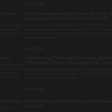
jul 07, 2025
R2-positiv
Restnotering av samtliga styrkor av Creon
enterokapslar 10 000, 25 000 och 35 000)
lstånd för Ziihera
Flera styrkor och förpackningsstorlekar av läkemedlet Creon
metastaserande
restnoterade i Sverige. Det gäller både 10 000IE, 25 000 IE 
misk behandling.
detaljerad information om möjlioga alternativ se Läkemedelsv
restanmälda läkemedel.
jul 07, 2025
recept
Restnotering: Tolterodin (Detrusitol, Detrus
Tolterodine STADA, Tolterodine Teva, Tolte
 tablettform har
rell licens för
Flera styrkor och förpackningsstorlekar av läkemedlet Tolter
ehövs enskild
restnoterade i Sverige. Det gäller både 1 mg, 2 mg och 4 mg k
tember 2025 och
företag som STADA, Accord och Teva.
jun 16, 2025
a och Orion
Restnoteringar: Estalis, Femanor, Femasekve
Sequidot
medel – är för