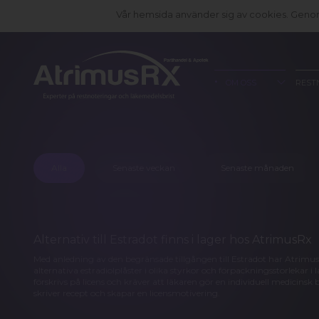
Vår hemsida använder sig av cookies. Genom 
OM OSS
REST
Alla
Senaste veckan
Senaste månaden
Alternativ till Estradot finns i lager hos AtrimusRx
Med anledning av den begränsade tillgången till Estradot har Atrimus
alternativa estradiolplåster i olika styrkor och förpackningsstorlekar i
förskrivs på licens och kräver att läkaren gör en individuell medicins
skriver recept och skapar en licensmotivering.