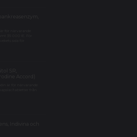
 (pankreasenzym,
 är för närvarande
samt 35 000 IE. För
ekets sida för
itol SR,
rodine Accord)
odin är för närvarande
apslar/tabletter från
ns, Indivina och