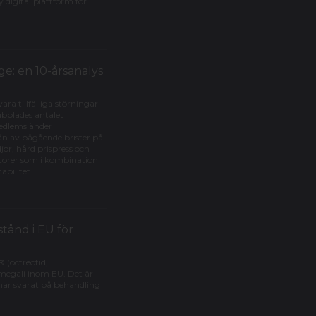
digital plattform för
e: en 10-årsanalys
ara tillfälliga störningar
dubblades antalet
medlemsländer
ån av pågående brister på
or, hård prispress och
ktorer som i kombination
abilitet.
tånd i EU för
(octreotid,
megali inom EU. Det är
 har svarat på behandling