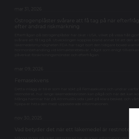
mar 31, 2026
Östrogenplåster svårare att få tag på när efterfrå
efter ändrad riskmärkning
Efterfrågan på östrogenplåster har ökat i USA, vilket på vissa håll gj
svårare att få tag på. Utvecklingen kopplas bland annat till att den 
läkemedelsmyndigheten FDA har tagit bort den tidigare boxed warni
hormonbehandling vid klimakteriebesvär, något som enligt tillverkar
påverkat förskrivningsmönster och efterfrågan.
mar 09, 2026
Femasekvens
Detta inlägg är till er som har sökt på Femasekvens och undrar varför
restnoterat, hur länge läkemedelsbristen kan pågå och när det kan k
Många hamnar här på AtrimusRx sida i jakt på klara besked, och vårt
hjälpa er hitta den mest uppdaterade informationen.
nov 30, 2025
Vad betyder det när ett läkemedel är restnoterat
Många stöter på ordet restnoterad när de söker information om sitt l