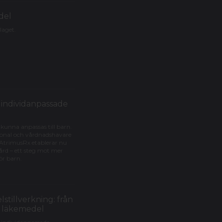
del
olaget.
 individanpassade
 kunna anpassas till barn.
rsonal och vårdnadshavare
a. AtrimusRx etablerar nu
ård – ett steg mot mer
ör barn.
tillverkning: från
e läkemedel