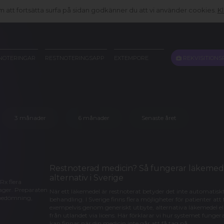
att fortsätta surfa på sidan godkänner du att vi använder cookies.
Kl
REKVISITIONS
NOTERINGAR
RESTNOTERINGSAPP
EXTEMPORE
3 månader
6 månader
Senaste året
Restnoterad medicin? Så fungerar läkemede
alternativ i Sverige
Rx flera
 lager. Preparaten
När ett läkemedel är restnoterat betyder det inte automatiskt
k bedömning,
behandling. I Sverige finns flera möjligheter för patienter att
exempelvis genom generiskt utbyte, alternativa läkemedel elle
från utlandet via licens. Här förklarar vi hur systemet funger
kan finnas när din medicin inte går att få tag på.