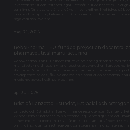
Detta webbinarium ger en strukturerad och övergripande genomgå
läkemedelsbrist och restnoteringar uppstår, hur de hanteras i Sverige
som finns för att säkerställa tillgång till behandling. Med fokus på b
praktisk tillämpning belyses allt från orsaker och tidsaspekter till lice
regelverk och leverans.
maj 04, 2026
RoboPharma – EU-funded project on decentraliz
pharmaceutical manufacturing
RoboPharma is an EU-funded initiative advancing decentralized pha
manufacturing through AI and robotics to strengthen Europe’s resili
shortages. AtrimusRx participates as a partner in the project, support
development of local, flexible and scalable production of essential and
medicines across healthcare settings.
apr 30, 2026
Brist på Lenzetto, Estradot, Estradiol och östroge
Lenzetto och Estradot är återkommande restnoterade i Sverige, vilk
kvinnor som är beroende av sin behandling. Samtidigt finns det i mång
– men informationen om dessa når inte alltid fram till vården. Det han
om tillgång, utan om ett regelverk som begränsar möjligheten att in