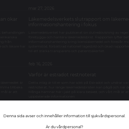
mar 27, 2026
gan ökar
Läkemedelsverkets slutrapport om läkemede
informationshantering i fokus
ort behandlingen
Läkemedelsverket har publicerat sin slutredovisning av reg
amerikanska
förebygga och hantera läkemedelsbrist. Rapporten lyfter beh
ng från
informationshantering kring licensläkemedel och föreslår m
e och läkare har
systemstöd, förbättrad nationell lägesbild och ökad rapporte
till att stärka transparens och patientsäkerhet.
feb 16, 2026
Varför är estradot restnoterat
 läkemedlet är
Detta inläg är till er som har sökt på Estradot och undrar va
omma tillbaka.
restnoterat, hur länge läkemedelsbristen kan pågå och när 
 mål är att
Många hamnar här i jakt på klara besked, och vårt mål är att
uppdaterade informationen
nov 30, 2025
Denna sida avser och innehåller information till sjukvårdspersonal.
?
KLAS inloggning – direktlänk och viktiga res
förskrivare
Är du vårdpersonal?
äkemedel och