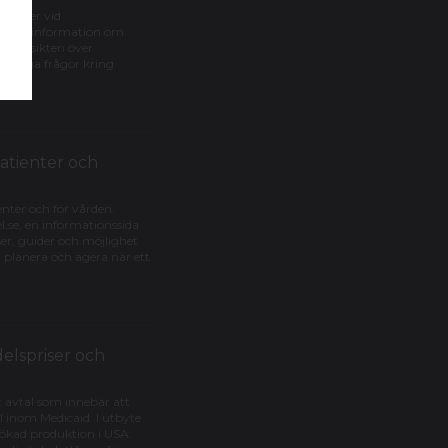
behöver vid
ingen, information om
, översikten över
vanliga frågor kring
patienter och
enter och för vården.
.se, en informationssida
ser, guider och möjlighet
å, planera och agera när ett
elspriser och
 avtal som innebär att
 inom Medicaid. I utbyte
h ökad produktion i USA.