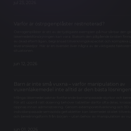
jul 23, 2026
Varför är östrpgenplåster restnoterad?
Östrogenplåster är ett av de tydligaste exemplen på hur sårbar den g
läkemedelsförsörjningen kan vara. Bakom den pågående bristen finn
av ökad efterfrågan, begränsad tillverkningskapacitet och komplexa 
leveranskedjor. Här är en översikt över några av de viktigaste faktor
situationen.
jun 12, 2026
Barn är inte små vuxna – varför manipulation av
vuxenläkemedel inte alltid är den bästa lösninge
Många läkemedel saknar fortfarande barnanpassade styrkor och bere
För att uppnå rätt dosering behöver tabletter därför ofta delas, krossas
öppnas innan administrering. Genom extemporetillverkning och 3D-
individanpassade semisolida geltabletter kan läkemedel istället tillverka
och beredningsform från början – utan behov av manipulation av vu
jun 01, 2026