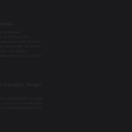
medel
ket granskad
 tillverkning (3D-
de läkemedel tillverkas
a, krossa eller på annat
rden. Teknologin
d dossteg om 0,25 mg för
, Estradot, Divigel
rit restnoterade i Sverige,
 vi hur du kan kontrollera
 en behandling inte finns