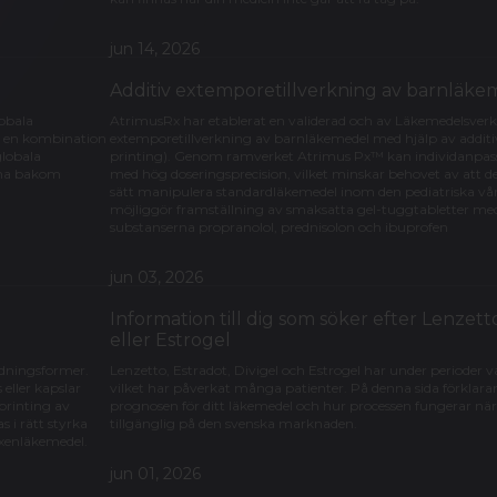
jun 14, 2026
Additiv extemporetillverkning av barnläke
lobala
AtrimusRx har etablerat en validerad och av Läkemedelsver
s en kombination
extemporetillverkning av barnläkemedel med hjälp av additiv
globala
printing). Genom ramverket Atrimus Px™ kan individanpassa
erna bakom
med hög doseringsprecision, vilket minskar behovet av att del
sätt manipulera standardläkemedel inom den pediatriska vå
möjliggör framställning av smaksatta gel-tuggtabletter me
substanserna propranolol, prednisolon och ibuprofen
jun 03, 2026
Information till dig som söker efter Lenzetto
n
eller Estrogel
dningsformer.
Lenzetto, Estradot, Divigel och Estrogel har under perioder va
 eller kapslar
vilket har påverkat många patienter. På denna sida förklarar
printing av
prognosen för ditt läkemedel och hur processen fungerar när
s i rätt styrka
tillgänglig på den svenska marknaden.
xenläkemedel.
jun 01, 2026