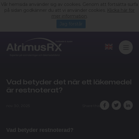
Vår hemsida använder sig av cookies. Genom att fortsätta surfa
på sidan godkänner du att vi använder cookies.
Klicka här för
mer information
.
Jag förstår
Vad betyder det när ett läkemedel
är restnoterat?
nov 30, 2025
Share this
Vad betyder restnoterad?