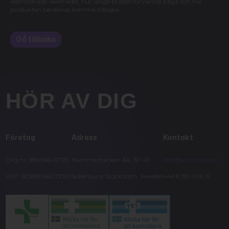
restnoterade läkemedel, hur länge bristen förväntas pågå och när
produkten beräknas komma tillbaka.
Gå tillbaka
HÖR AV DIG
Företag
Adress
Kontakt
Org nr: 559066-0725
Hammarbacken 6A, 191 49
info@atrimusrx.se
VAT: SE559066072501
Sollentuna Stockholm, Sweden
+46 8 551 096 19