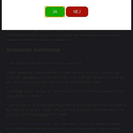
KLAS.
Vidare lyfter myndigheten behovet av rapporteringsskyldighet för
JA
NEJ
partihandlare, uppdatering av uppgifter vid förändringar samt tydlig
markering av vilka licensläkemedel som faktiskt finns att tillgå.
Sammanfattningsvis pekar rapporten på att
informationshanteringen är en central del i arbetet med att stärka
patientsäkerheten vid läkemedelsbrist.
Avslutande kommentar
Vi ser positivt på samtliga förslag i rapporten.
Ökad rapporteringsskyldighet, modernisering av KLAS, förbättrad
nationell lägesbild och tydligare informationsflöden är viktiga steg för
att stärka transparensen och därmed patientsäkerheten.
Samtidigt är det viktigt att understryka att informationsgapet redan i
dag påverkar vården.
I väntan på att de föreslagna åtgärderna aktualiseras finns kostnadsfria
digitala verktyg som redan i dag kan minska informationsbristen och
fylla det informationsgap som råder:
RestnoteradeLakemedel.se
– en kostnadsfri tjänst för både patienter
och vårdgivare med restbevakning och statusöversikt över aktuella