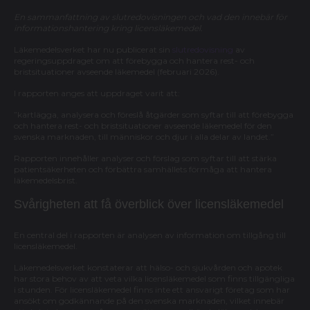
En sammanfattning av slutredovisningen och vad den innebär för
informationshantering kring licensläkemedel.
Läkemedelsverket har nu publicerat sin
slutredovisning
av
regeringsuppdraget om att förebygga och hantera rest- och
bristsituationer avseende läkemedel (februari 2026).
I rapporten anges att uppdraget varit att:
”kartlägga, analysera och föreslå åtgärder som syftar till att förebygga
och hantera rest- och bristsituationer avseende läkemedel för den
svenska marknaden, till människor och djur i alla delar av landet.”
Rapporten innehåller analyser och förslag som syftar till att stärka
patientsäkerheten och förbättra samhällets förmåga att hantera
läkemedelsbrist.
Svårigheten att få överblick över licensläkemedel
En central del i rapporten är analysen av information om tillgång till
licensläkemedel.
Läkemedelsverket konstaterar att hälso- och sjukvården och apotek
har stora behov av att veta vilka licensläkemedel som finns tillgängliga
i stunden. För licensläkemedel finns inte ett ansvarigt företag som har
ansökt om godkännande på den svenska marknaden, vilket innebär