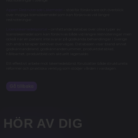
restnoteringar i Sverige.
Appen Restnoterade Läkemedel
– stöd för förskrivare och överblick
över möjliga licensläkemedel som kan förskrivas vid längre
restnoteringar.
Licensläkemedelsportal
– omfattande databas över olika typer av
licensläkemedel som kan förskrivas både vid längre restnoteringar men
också när en patient inte svarar på godkända behandlingar i Sverige
och andra terapier behöver övervägas. Databasen visar bland annat
godkännandeland, godkännandenummer, produktdatablad,
hållbarhet, produktbild och aktuellt lagersaldo.
Ett effektivt arbete mot läkemedelsbrist förutsätter både strukturella
reformer och praktiska verktyg som stödjer vården i vardagen.
Gå tillbaka
HÖR AV DIG