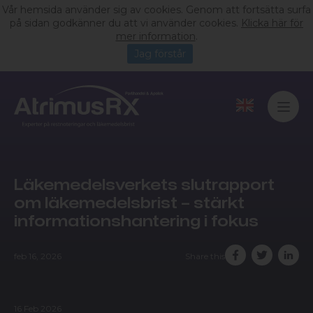
Vår hemsida använder sig av cookies. Genom att fortsätta surfa
på sidan godkänner du att vi använder cookies.
Klicka här för
mer information
.
Jag förstår
Läkemedelsverkets slutrapport
om läkemedelsbrist – stärkt
informationshantering i fokus
feb 16, 2026
Share this
16 Feb 2026