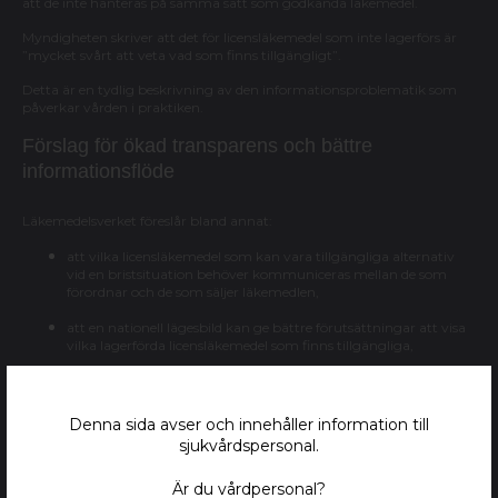
att de inte hanteras på samma sätt som godkända läkemedel.
Myndigheten skriver att det för licensläkemedel som inte lagerförs är
”mycket svårt att veta vad som finns tillgängligt”.
Detta är en tydlig beskrivning av den informationsproblematik som
påverkar vården i praktiken.
Förslag för ökad transparens och bättre
informationsflöde
Läkemedelsverket föreslår bland annat:
att vilka licensläkemedel som kan vara tillgängliga alternativ
vid en bristsituation behöver kommuniceras mellan de som
förordnar och de som säljer läkemedlen,
att en nationell lägesbild kan ge bättre förutsättningar att visa
vilka lagerförda licensläkemedel som finns tillgängliga,
att modernisering och anpassning av licenssystemet KLAS är
nödvändig,
Denna sida avser och innehåller information till
att E-hälsomyndigheten behöver regeringsuppdrag och
sjukvårdspersonal.
finansiering för utveckling av KLAS,
samt att lagändring krävs för att alla apotek ska få åtkomst till
Är du vårdpersonal?