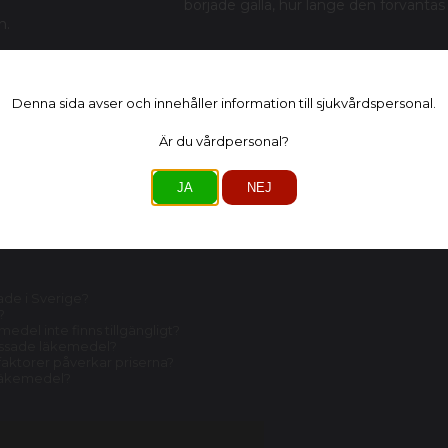
började gälla, hur länge den förvänta
n.
ionen på radnivå
och prenumerera på status för ett specifikt pre
Denna sida avser och innehåller information till sjukvårdspersonal.
 du dessutom använda funktionen
”Restbevakning”
högst upp ov
ratet skulle bli restnoterade igen i framtiden.
Är du vårdpersonal?
örskrivas enligt gällande regelverk kan du ladda ner appen
Restno
JA
NEJ
r på:
ade i Sverige?
?
edel inte finns tillgängligt?
lassade läkemedel?
 faktorer påverkar priserna?
släkemedel?