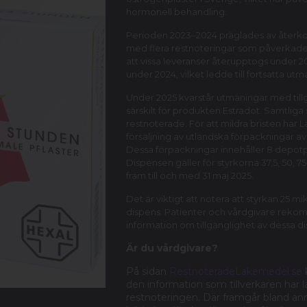
hormonell behandling.
Perioden 2023–2024 präglades av återko
med flera restnoteringar som påverkade 
att vissa leveranser återupptogs under 
under 2024, vilket ledde till fortsatta u
Under 2025 kvarstår utmaningar med till
särskilt för produkten Estradot. Samtliga 
restnoterade. För att mildra bristen har 
försäljning av utländska förpackningar
Dessa förpackningar innehåller 8 depotp
Dispensen gäller för styrkorna 37,5, 50, 
fram till och med 31 maj 2025.
Det är viktigt att notera att styrkan 25
dispens. Patienter och vårdgivare reko
information om tillgänglighet av dessa d
Är du vårdgivare?
På sidan
RestnoteradeLakemedel.se
den information som tillverkaren har
restnoteringen. Där framgår bland ann