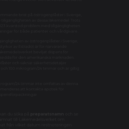
mmande brist på östrogenplåster i Sverige,
tillgängligheten av dessa läkemedel. Trots
2023 kvarstod problem med tillgängligheten
tmaningar för både patienter och vårdgivare.
gängligheten av östrogenplåster i Sverige,
styrkor av Estradot är för närvarande
Läkemedelsverket beviljat dispens för
 avsedda för den amerikanska marknaden.
låster och saknar säkerhetsdetaljer.
75 och 100 mikrogram/24 timmar och är giltig
 mikrogram/24 timmar inte omfattas av denna
mmenderas att kontakta apotek för
ispensförpackningar.
kan du söka på
preparatsnamn
och se
 lämnat till Läkemedelsverket om
at från vilket datum restnoteringen