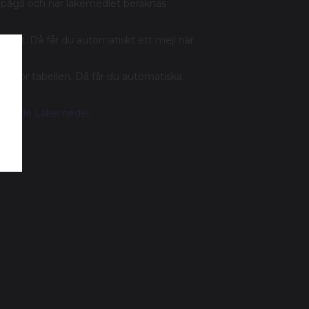
s pågå och när läkemedlet beräknas
parat. Då får du automatiskt ett mejl när
anför tabellen. Då får du automatiska
terade Läkemedel
.