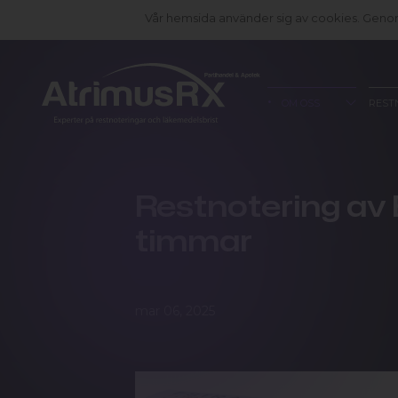
Vår hemsida använder sig av cookies. Genom 
OM OSS
REST
Restnotering av
timmar
mar 06, 2025