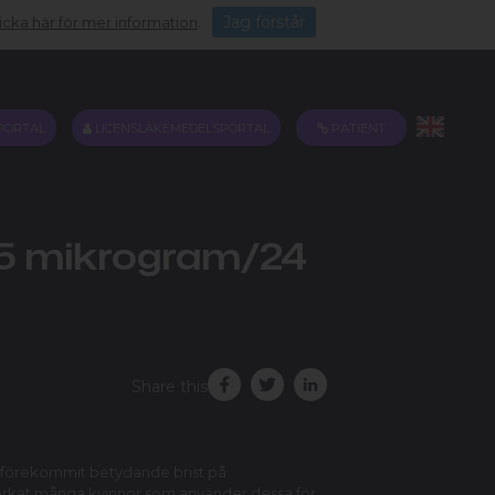
Jag förstår
icka här för mer information
.
PORTAL
LICENSLÄKEMEDELSPORTAL
PATIENT
75 mikrogram/24
Share this
et förekommit betydande brist på
åverkat många kvinnor som använder dessa för