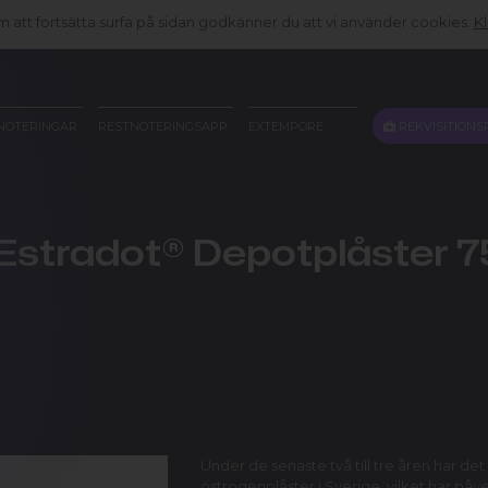
att fortsätta surfa på sidan godkänner du att vi använder cookies.
Kl
REKVISITIONS
NOTERINGAR
RESTNOTERINGSAPP
EXTEMPORE
 Estradot® Depotplåster 
Under de senaste två till tre åren har d
östrogenplåster i Sverige, vilket har p