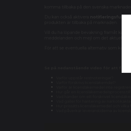
komma tillbaka på den svenska marknade
Du kan också aktivera
notifieringsfunkt
produkten är tillbaka på marknaden.
Vill du ha löpande bevakning framåt kan
meddelanden och mejl om det aktuella prepa
För att se eventuella alternativ som kan f
Se på nedanstående video för att få sva
Varför uppstår restnoteringar?
Varför förskrivs licensläkemdel?
Varför är licensläkemedel inte registrer
Hur går en licensläkemedelsprocess till
Vad händer om ett förskrivet licensläkem
Vad gäller för hantering av narkotikak
Hur prissätts licensläkemedel och vilka
Vad påverkar leveranstiderna av licen