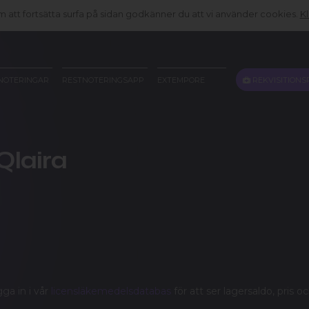
att fortsätta surfa på sidan godkänner du att vi använder cookies.
Kl
REKVISITIONS
NOTERINGAR
RESTNOTERINGSAPP
EXTEMPORE
Qlaira
gga in i vår
licensläkemedelsdatabas
för att ser lagersaldo, pris o