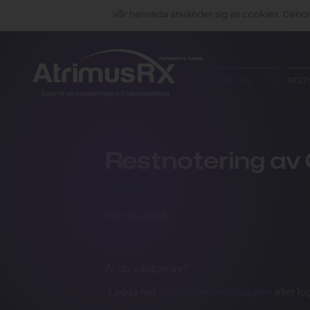
Vår hemsida använder sig av cookies. Genom 
OM OSS
REST
Restnotering av 
mar 26, 2025
Är du vårdgivare?
Ladda ner
licensläkemedelsappen
eller lo