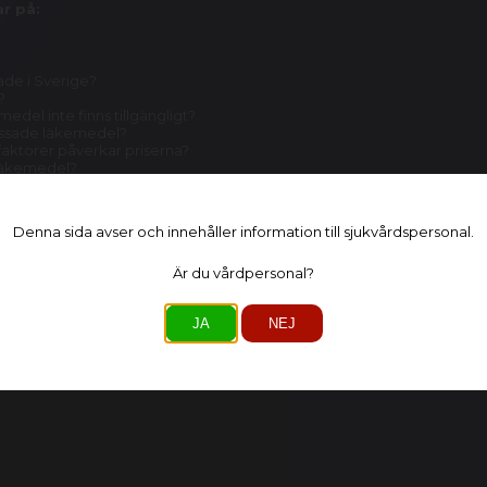
r på:
ade i Sverige?
?
edel inte finns tillgängligt?
lassade läkemedel?
 faktorer påverkar priserna?
släkemedel?
Denna sida avser och innehåller information till sjukvårdspersonal.
Är du vårdpersonal?
JA
NEJ