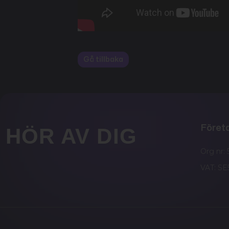
Gå tillbaka
Föret
HÖR AV DIG
Org nr:
VAT: S