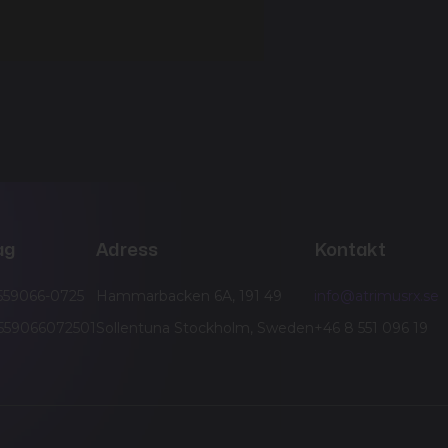
ag
Adress
Kontakt
 559066-0725
Hammarbacken 6A, 191 49
info@atrimusrx.se
E559066072501
Sollentuna Stockholm, Sweden
+46 8 551 096 19