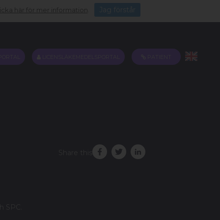
Jag förstår
icka här för mer information
.
PORTAL
LICENSLÄKEMEDELSPORTAL
PATIENT
Share this
ch SPC.