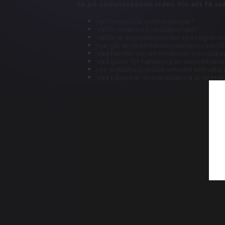
Se på nedanstående video för att få sva
Varför uppstår restnoteringar?
Varför förskrivs licensläkemdel?
Varför är licensläkemedel inte registrer
Hur går en licensläkemedelsprocess till
Vad händer om ett förskrivet licensläkem
Vad gäller för hantering av narkotikak
Hur prissätts licensläkemedel och vilka
Vad påverkar leveranstiderna av licen