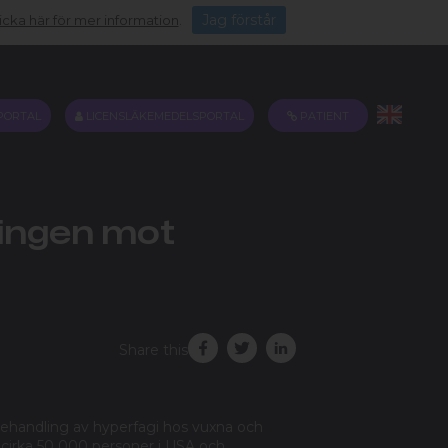
Jag förstår
icka här för mer information
.
PORTAL
LICENSLÄKEMEDELSPORTAL
PATIENT
lingen mot
Share this
handling av hyperfagi hos vuxna och
 cirka 50 000 personer i USA och