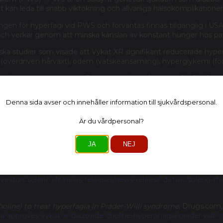
kan leda till snabb viktökning och allvarliga hälsokomplikationer
gen för hyperfagi vid PWS och förväntas finnas tillgänglig i USA
 och verkar genom att minska känslan av konstant hunger hos p
ka studier som visade att Vykat XR signifikant reducerade hyperf
s (överdriven hårväxt), ödem (vätskeansamling), hyperglykemi (fö
 godkännandet av Vykat XR som ett viktigt framsteg för PWS-sam
na svårhanterliga och potentiellt livshotande aspekt av sjukdom
Denna sida avser och innehåller information till sjukvårdspersonal.
Är du vårdpersonal?
tment for rare metabolic disorder
, Reuters, 26 mars 2025,
https:/
JA
NEJ
first-ever-treatment-rare-metabolic-disorder-2025-03-26
 FDA approval of VYKAT™ XR to treat hyperphagia in patients w
investors.soleno.life/news-releases/news-release-details/soleno-
oline) to treat hyperfagia in Prader-Willi syndrome
, Drugs.com,
-approves-vykat-xr-diazoxide-choline-hyperphagia-prader-willi