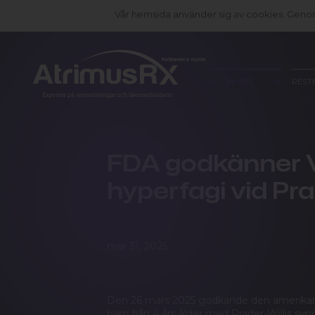
Vår hemsida använder sig av cookies. Genom 
OM OSS
REST
FDA godkänner V
hyperfagi vid Pr
mar 31, 2025
Den 26 mars 2025 godkände den amerikans
barn från 4 års ålder med Prader-Willis s