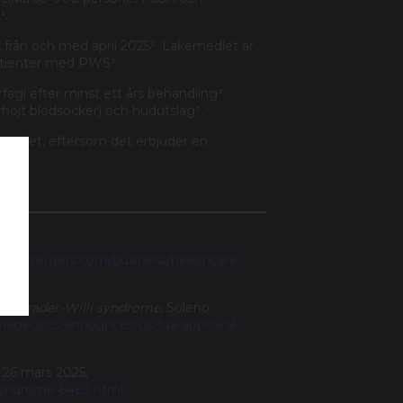
¹.
 från och med april 2025². Läkemedlet är
atienter med PWS².
agi efter minst ett års behandling³.
rhöjt blodsocker) och hudutslag³.
hället, eftersom det erbjuder en
en.
/www.reuters.com/business/healthcare-
ith Prader-Willi syndrome
, Soleno
therapeutics-announces-us-fda-approval-
 26 mars 2025,
-syndrome-6483.html