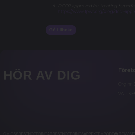
DCCR approved for treating hyperfa
https://www.fpwr.org/blog/dccr-appr
Gå tillbaka
Föret
HÖR AV DIG
Org nr:
VAT: S
OM OSS
RESTNOTERINGAR
RESTNOTERINGSAPP
EXTEMPORE
REKVISI