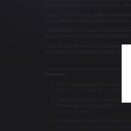
kännetecknas av en omättlig hunger, vilket 
Vykat XR är den första godkända behandlin
en oral tablett som tas en gång dagligen
Godkännandet baserades på data från klinis
Vanliga biverkningar inkluderar hypertriko
Patientorganisationer och vårdgivare ser
efterlängtad behandlingsmöjlighet för den
Fotnoter:
U.S. FDA greenlights first-ever trea
pharmaceuticals/us-fda-greenlights-
Soleno Therapeutics announces U.S.
Therapeutics, 26 mars 2025,
https://
vykattm-xr-treat
FDA approves Vykat XR (diazoxide ch
https://www.drugs.com/newdrugs/fda