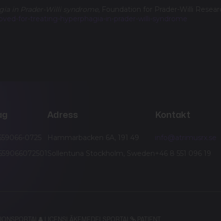
gia in Prader-Willi syndrome
, Foundation for Prader-Willi Resear
oved-for-treating-hyperphagia-in-prader-willi-syndrome
ag
Adress
Kontakt
 559066-0725
Hammarbacken 6A, 191 49
info@atrimusrx.se
E559066072501
Sollentuna Stockholm, Sweden
+46 8 551 096 19
TIONSPORTAL
LICENSLÄKEMEDELSPORTAL
PATIENT