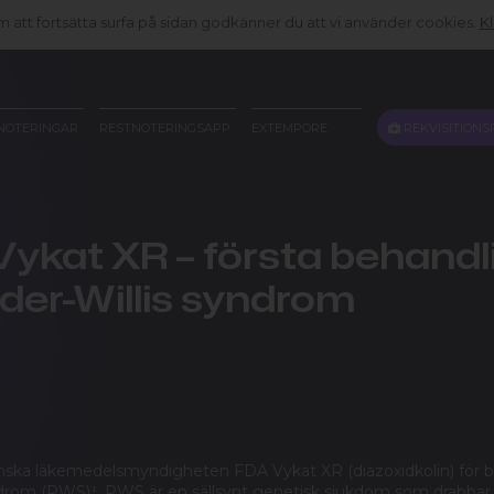
att fortsätta surfa på sidan godkänner du att vi använder cookies.
Kl
REKVISITIONS
NOTERINGAR
RESTNOTERINGSAPP
EXTEMPORE
ykat XR – första behand
ader-Willis syndrom
ka läkemedelsmyndigheten FDA Vykat XR (diazoxidkolin) för be
yndrom (PWS)¹. PWS är en sällsynt genetisk sjukdom som drabbar