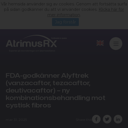
Vår hemsida använder sig av cookies. Genom att fortsätta surfa
på sidan godkänner du att vi använder cookies.
Klicka här för
mer information
.
Jag förstår
FDA-godkänner Alyftrek
(vanzacaftor, tezacaftor,
deutivacaftor) – ny
kombinationsbehandling mot
cystisk fibros
mar 31, 2025
Share this