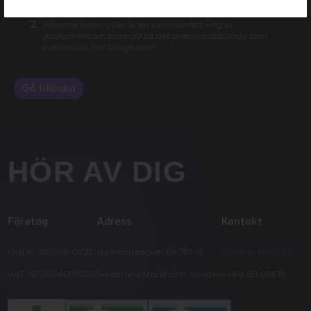
deutivacaftor) for Cystic Fibrosis.”
Drugs.com.
Informationen ovan är en sammanfattning av
godkännandet, baserad på det pressmeddelande som
publicerats hos Drugs.com.
Gå tillbaka
HÖR AV DIG
Företag
Adress
Kontakt
Org nr: 559066-0725
Hammarbacken 6A, 191 49
info@atrimusrx.se
VAT: SE559066072501
Sollentuna Stockholm, Sweden
+46 8 551 096 19