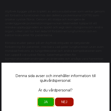
Alyftrek bygger på en triplett av aktiva substanser som verkar genom
att förbättra funktionen hos den defekta proteinkanal (CFTR) som
orsakar cystisk fibros. Genom att stödja och korrigera de
underliggande proteinstörningarna kan läkemedlet hjälpa till att
minska uppbyggnaden av tjockt och segt slem i lungorna och andra
organ, vilket i sin tur kan leda till förbättrad lungfunktion och en
bättre livskvalitet för patienterna.
Kliniska studier pekar på att Alyftrek erbjuder en betydande
förbättring för patienter, inte bara vad gäller lungfunktion utan även
minskad frekvens av lunginfektioner och andra komplikationer som
kan uppstå vid cystisk fibros. Säkerhetsprofilen för
kombinationsbehandlingen utvärderades och ansågs vara hanterbar,
med de vanligaste biverkningarna huvudsakligen relaterade till milda
till måttliga gastrointestinala symtom.
FDA:s godkännande banar väg för att fler med cystisk fibros ska kunna
Denna sida avser och innehåller information till
få tillgång till en effektiv behandling som riktar sig mot orsakerna till
sjukvårdspersonal.
sjukdomen, snarare än att enbart symtomlindra. Som med alla nya
terapier kommer ytterligare data att samlas in för att följa upp effekter
Är du vårdpersonal?
på lång sikt och ytterligare förfina behandlingsrekommendationerna.
Fotnoter
JA
NEJ
Källa: “FDA Approves Alyftrek (vanzacaftor, tezacaftor,