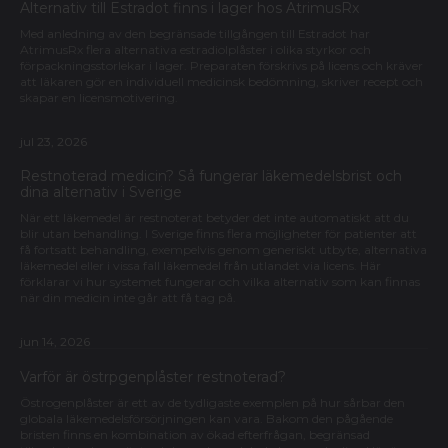
Alternativ till Estradot finns i lager hos AtrimusRx
Med anledning av den begränsade tillgången till Estradot har
AtrimusRx flera alternativa estradiolplåster i olika styrkor och
förpackningsstorlekar i lager. Preparaten förskrivs på licens och kräver
att läkaren gör en individuell medicinsk bedömning, skriver recept och
skapar en licensmotivering.
jul 23, 2026
Restnoterad medicin? Så fungerar läkemedelsbrist och
dina alternativ i Sverige
När ett läkemedel är restnoterat betyder det inte automatiskt att du
blir utan behandling. I Sverige finns flera möjligheter för patienter att
få fortsatt behandling, exempelvis genom generiskt utbyte, alternativa
läkemedel eller i vissa fall läkemedel från utlandet via licens. Här
förklarar vi hur systemet fungerar och vilka alternativ som kan finnas
när din medicin inte går att få tag på.
jun 14, 2026
Varför är östrpgenplåster restnoterad?
Östrogenplåster är ett av de tydligaste exemplen på hur sårbar den
globala läkemedelsförsörjningen kan vara. Bakom den pågående
bristen finns en kombination av ökad efterfrågan, begränsad