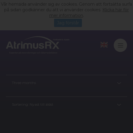
Vår hemsida använder sig av cookies. Genom att fortsätta surfa
på sidan godkänner du att vi använder cookies.
Klicka här för
mer information
.
Jag förstår
Three months
Sortering:
Nyast till äldst