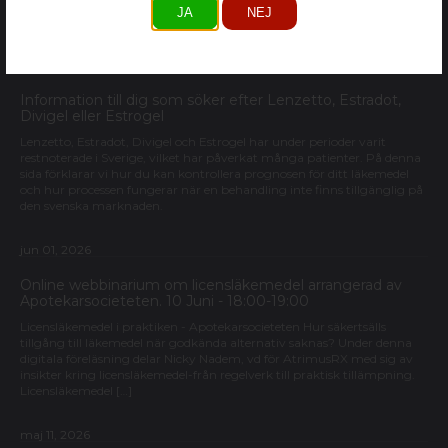
beredningsform från början – utan behov av manipulation av
JA
NEJ
vuxenläkemedel.
jun 01, 2026
Information till dig som söker efter Lenzetto, Estradot,
Divigel eller Estrogel
Lenzetto, Estradot, Divigel och Estrogel har under perioder varit
restnoterade i Sverige, vilket har påverkat många patienter. På denna
sida förklarar vi hur du kan kontrollera prognosen för ditt läkemedel
och hur processen fungerar när en behandling inte finns tillgänglig på
den svenska marknaden.
jun 01, 2026
Online webbinarium om licensläkemedel arrangerad av
Apotekarsocieteten. 10 Juni - 18:00-19:00
Licensläkemedel i praktiken - Apotekarsocieteten Hur säkertsälls
tillgång till läkemedel när godkända alternativ saknas? Under denna
digitala föreläsning delar Nicky Nadem, vd för AtrimusRX med sig av
insikter kring licensläkemedel-från regelverk till praktisk tillämpning.
Licensläkemedel […]
maj 11, 2026