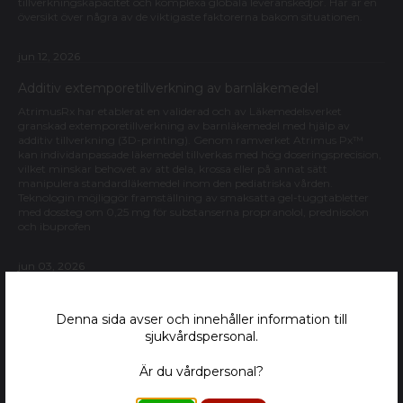
tillverkningskapacitet och komplexa globala leveranskedjor. Här är en
översikt över några av de viktigaste faktorerna bakom situationen.
jun 12, 2026
Additiv extemporetillverkning av barnläkemedel
AtrimusRx har etablerat en validerad och av Läkemedelsverket
granskad extemporetillverkning av barnläkemedel med hjälp av
additiv tillverkning (3D-printing). Genom ramverket Atrimus Px™
kan individanpassade läkemedel tillverkas med hög doseringsprecision,
vilket minskar behovet av att dela, krossa eller på annat sätt
manipulera standardläkemedel inom den pediatriska vården.
Teknologin möjliggör framställning av smaksatta gel-tuggtabletter
med dossteg om 0,25 mg för substanserna propranolol, prednisolon
och ibuprofen
jun 03, 2026
Barn är inte små vuxna – varför manipulation av
vuxenläkemedel inte alltid är den bästa lösningen
Denna sida avser och innehåller information till
Många läkemedel saknar fortfarande barnanpassade styrkor och
sjukvårdspersonal.
beredningsformer. För att uppnå rätt dosering behöver tabletter
därför ofta delas, krossas eller kapslar öppnas innan administrering.
Är du vårdpersonal?
Genom extemporetillverkning och 3D-printing av individanpassade
semisolida geltabletter kan läkemedel istället tillverkas i rätt styrka och