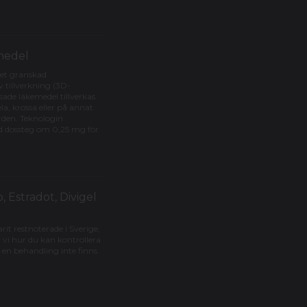
medel
ket granskad
 tillverkning (3D-
de läkemedel tillverkas
a, krossa eller på annat
rden. Teknologin
d dossteg om 0,25 mg för
, Estradot, Divigel
rit restnoterade i Sverige,
 vi hur du kan kontrollera
 en behandling inte finns