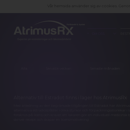
Vår hemsida använder sig av cookies. Genom 
OM OSS
REST
Alla
Senaste veckan
Senaste månaden
Alternativ till Estradot finns i lager hos AtrimusRx
Med anledning av den begränsade tillgången till Estradot har Atrimus
alternativa estradiolplåster i olika styrkor och förpackningsstorlekar i
förskrivs på licens och kräver att läkaren gör en individuell medicins
skriver recept och skapar en licensmotivering.