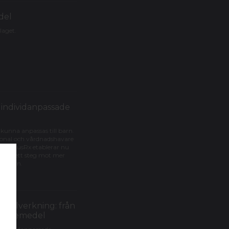
del
olaget.
 individanpassade
 kunna anpassas till barn.
rsonal och vårdnadshavare
a. AtrimusRx etablerar nu
ård – ett steg mot mer
ör barn.
tillverkning: från
e läkemedel