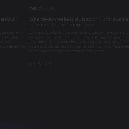
mar 27, 2026
gan ökar
Läkemedelsverkets slutrapport om läkemede
informationshantering i fokus
ort behandlingen
Läkemedelsverket har publicerat sin slutredovisning av reg
amerikanska
förebygga och hantera läkemedelsbrist. Rapporten lyfter beh
ng från
informationshantering kring licensläkemedel och föreslår m
e och läkare har
systemstöd, förbättrad nationell lägesbild och ökad rapporte
till att stärka transparens och patientsäkerhet.
feb 16, 2026