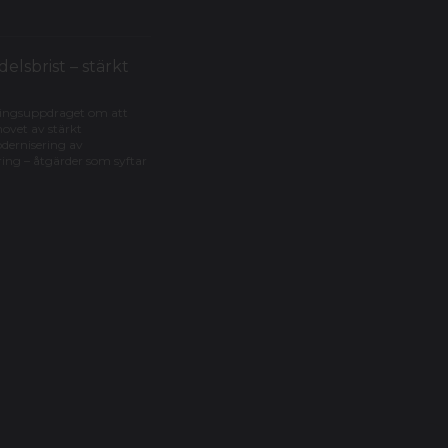
lsbrist – stärkt
eringsuppdraget om att
ovet av stärkt
odernisering av
ring – åtgärder som syftar