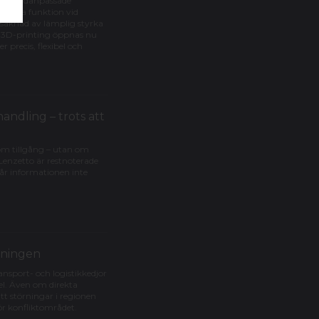
v individanpassade
 denna funktion vid
avsaknad av lämplig styrka
h 3D-printing öppnas nu
precis, flexibel och
andling – trots att
 om tillgång – utan om
enzetto är restnoterade
når informationen inte
jningen
nsport- och logistikkedjor
el. Även om direkta
att störningar i regionen
ör konfliktområdet.