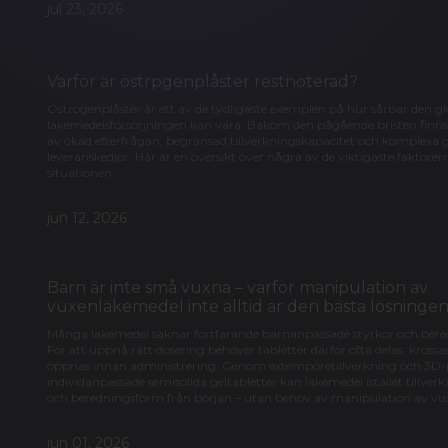
jul 23, 2026
Varför är östrpgenplåster restnoterad?
Östrogenplåster är ett av de tydligaste exemplen på hur sårbar den g
läkemedelsförsörjningen kan vara. Bakom den pågående bristen finn
av ökad efterfrågan, begränsad tillverkningskapacitet och komplexa 
leveranskedjor. Här är en översikt över några av de viktigaste faktor
situationen.
jun 12, 2026
Barn är inte små vuxna – varför manipulation av
vuxenläkemedel inte alltid är den bästa lösninge
Många läkemedel saknar fortfarande barnanpassade styrkor och bere
För att uppnå rätt dosering behöver tabletter därför ofta delas, krossas
öppnas innan administrering. Genom extemporetillverkning och 3D-
individanpassade semisolida geltabletter kan läkemedel istället tillverka
och beredningsform från början – utan behov av manipulation av vu
jun 01, 2026