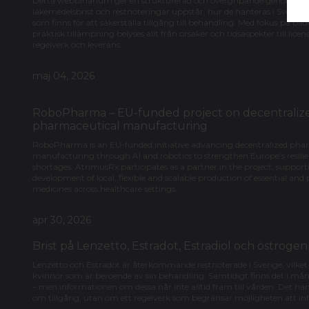
Detta webbinarium ger en strukturerad och övergripande genomgå
läkemedelsbrist och restnoteringar uppstår, hur de hanteras i Sverige
som finns för att säkerställa tillgång till behandling. Med fokus på b
praktisk tillämpning belyses allt från orsaker och tidsaspekter till lice
regelverk och leverans.
maj 04, 2026
RoboPharma – EU-funded project on decentraliz
pharmaceutical manufacturing
RoboPharma is an EU-funded initiative advancing decentralized pha
manufacturing through AI and robotics to strengthen Europe’s resili
shortages. AtrimusRx participates as a partner in the project, support
development of local, flexible and scalable production of essential and
medicines across healthcare settings.
apr 30, 2026
Brist på Lenzetto, Estradot, Estradiol och östroge
Lenzetto och Estradot är återkommande restnoterade i Sverige, vilk
kvinnor som är beroende av sin behandling. Samtidigt finns det i mång
– men informationen om dessa når inte alltid fram till vården. Det han
om tillgång, utan om ett regelverk som begränsar möjligheten att in