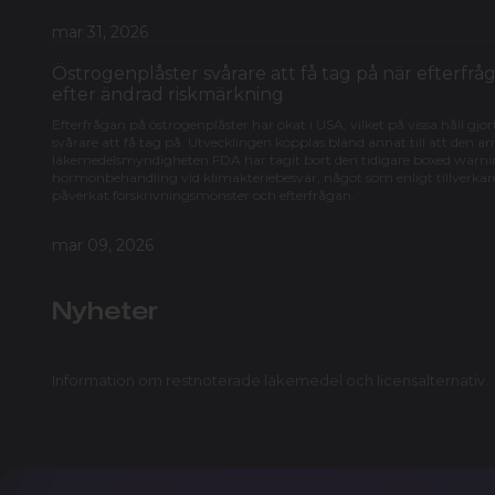
mar 31, 2026
Östrogenplåster svårare att få tag på när efterfrå
efter ändrad riskmärkning
Efterfrågan på östrogenplåster har ökat i USA, vilket på vissa håll gj
svårare att få tag på. Utvecklingen kopplas bland annat till att den 
läkemedelsmyndigheten FDA har tagit bort den tidigare boxed warni
hormonbehandling vid klimakteriebesvär, något som enligt tillverkar
påverkat förskrivningsmönster och efterfrågan.
mar 09, 2026
Nyheter
Information om restnoterade läkemedel och licensalternativ.