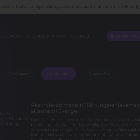
att fortsätta surfa på sidan godkänner du att vi använder cookies.
Kl
REKVISITIONS
NOTERINGAR
RESTNOTERINGSAPP
EXTEMPORE
3 månader
6 månader
Senaste året
Restnoterad medicin? Så fungerar läkemede
alternativ i Sverige
Rx flera
 lager. Preparaten
När ett läkemedel är restnoterat betyder det inte automatiskt
k bedömning,
behandling. I Sverige finns flera möjligheter för patienter att
exempelvis genom generiskt utbyte, alternativa läkemedel elle
från utlandet via licens. Här förklarar vi hur systemet funger
kan finnas när din medicin inte går att få tag på.