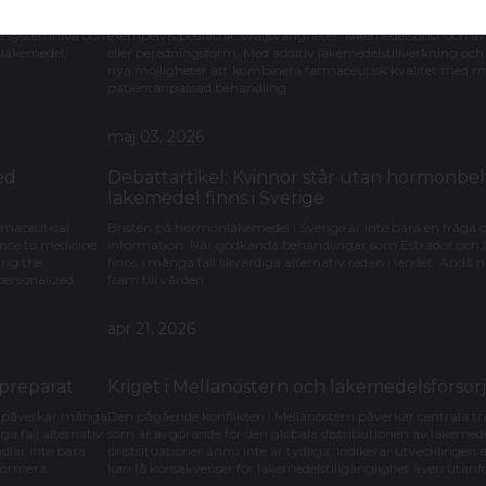
ng av hur
När standardiserade läkemedel inte räcker till kan behovet a
 och vilka vägar
lösningar bli avgörande. Extemporeläkemedel har länge fyllt
åde systemnivå och
exempelvis pediatrik, sväljsvårigheter, läkemedelsbrist och 
nsläkemedel,
eller beredningsform. Med additiv läkemedelstillverkning oc
nya möjligheter att kombinera farmaceutisk kvalitet med mer 
patientanpassad behandling.
maj 03, 2026
ed
Debattartikel: Kvinnor står utan hormonbeh
läkemedel finns i Sverige
rmaceutical
Bristen på hormonläkemedel i Sverige är inte bara en fråga
ence to medicine
information. När godkända behandlingar som Estradot och L
ing the
finns i många fall likvärdiga alternativ redan i landet. Ändå 
 personalized
fram till vården.
apr 21, 2026
npreparat
Kriget i Mellanöstern och läkemedelsförsör
et påverkar många
Den pågående konflikten i Mellanöstern påverkar centrala tra
a fall alternativ
som är avgörande för den globala distributionen av läkemed
dlar inte bara
bristsituationer ännu inte är tydliga, indikerar utvecklingen 
formera.
kan få konsekvenser för läkemedelstillgänglighet även utanf