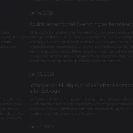
jun 14, 2026
Additiv extemporetillverkning av barnläke
lobala
AtrimusRx har etablerat en validerad och av Läkemedelsver
s en kombination
extemporetillverkning av barnläkemedel med hjälp av additiv
globala
printing). Genom ramverket Atrimus Px™ kan individanpassa
erna bakom
med hög doseringsprecision, vilket minskar behovet av att del
sätt manipulera standardläkemedel inom den pediatriska vå
möjliggör framställning av smaksatta gel-tuggtabletter me
substanserna propranolol, prednisolon och ibuprofen
jun 03, 2026
Information till dig som söker efter Lenzetto
n
eller Estrogel
dningsformer.
Lenzetto, Estradot, Divigel och Estrogel har under perioder va
 eller kapslar
vilket har påverkat många patienter. På denna sida förklarar
printing av
prognosen för ditt läkemedel och hur processen fungerar när
s i rätt styrka
tillgänglig på den svenska marknaden.
xenläkemedel.
jun 01, 2026