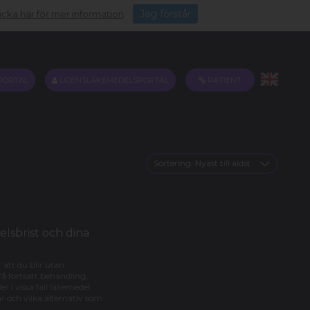
Jag förstår
icka här för mer information
.
PORTAL
LICENSLÄKEMEDELSPORTAL
PATIENT
Sortering:
Nyast till äldst
lsbrist och dina
 att du blir utan
 få fortsatt behandling,
r i vissa fall läkemedel
ar och vilka alternativ som