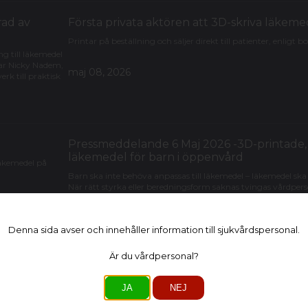
rad av
Första privata aktören att 3D-skriva läkeme
Printar på beställning och säljer direkt till patienter, enligt b
ng till läkemedel
lar Nicky Nadem,
maj 08, 2026
rk till praktisk
Pressmeddelande 6 Maj 2026 -3D-printade,
läkemedel för barn i öppenvård
läkemedel på
Barn ska inte behöva anpassas till läkemedel – läkemedel ska
När rätt styrka eller beredningsform saknas tvingas vårdpe
ofta krossa tabletter, dela doser eller blanda läkemedel i föd
3D-printad, individanpassad extemporetillverkning i öppenv
precis, patientsäker och behovsstyrd läkemedelsbehandling f
Denna sida avser och innehåller information till sjukvårdspersonal.
maj 06, 2026
Är du vårdpersonal?
Extemporeläkemedel och additiv läkemedels
JA
NEJ
individanpassad behandling till 3D-printad