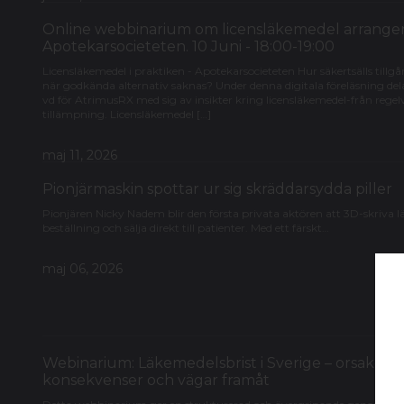
Online webbinarium om licensläkemedel arrange
Apotekarsocieteten. 10 Juni - 18:00-19:00
Licensläkemedel i praktiken - Apotekarsocieteten Hur säkertsälls tillgå
när godkända alternativ saknas? Under denna digitala föreläsning de
vd för AtrimusRX med sig av insikter kring licensläkemedel-från regelve
tillämpning. Licensläkemedel […]
maj 11, 2026
Pionjärmaskin spottar ur sig skräddarsydda piller
Pionjären Nicky Nadem blir den första privata aktören att 3D-skriva 
beställning och sälja direkt till patienter. Med ett färskt…
maj 06, 2026
Webinarium: Läkemedelsbrist i Sverige – orsaker,
konsekvenser och vägar framåt