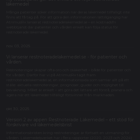
läkemedel
Många patienter söker information när deras läkemedel tillfälligt inte
finns att få tag på. För att göra den informationen lättillgänglig har
AtrimusRx lanserat restnoteradelakemedel.se – en kostnadsfri
webbtjänst där patienter och vården enkelt kan följa status för
restnoterade läkemedel.
nov 03, 2025
Vi lanserar restnoteradelakemedel.se - för patienter och
vården.
Restnoteringar skapar ofta oro och osäkerhet – både för patienter och
för vården. Därför har vi på AtrimusRx tagit fram
restnoteradelakemedel.se, en informationssida som samlar allt på ett
ställe: aktuella restnoteringar, prognoser, guider och möjlighet till
bevakning. Målet är enkelt – att göra det lättare att förstå, planera och
agera när ett läkemedel tillfälligt försvinner från marknaden.
okt 30, 2025
Version 2 av appen Restnoterade Läkemedel – ett stöd för
förskrivare vid läkemedelsbrist
Informationsbristen kring restnoteringar är fortsatt en utmaning för
vården. Läkemedelsverket har i flera rapporter (2020, 2023 och 2024)