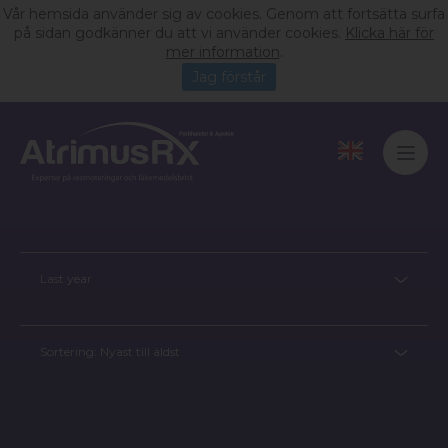
Vår hemsida använder sig av cookies. Genom att fortsätta surfa
på sidan godkänner du att vi använder cookies.
Klicka här för
mer information
.
Jag förstår
Last year
Sortering:
Nyast till äldst