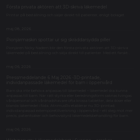
Första privata aktören att 3D-skriva läkemedel
Printar på beställning och säljer direkt till patienter, enligt bolaget.
maj 08, 2026
Pionjärmaskin spottar ur sig skräddarsydda piller
Pionjären Nicky Nadem blir den första privata aktören att 3D-skriva
läkemedel på beställning och sälja direkt till patienter. Med ett färskt…
maj 06, 2026
Pressmeddelande 6 Maj 2026 -3D-printade,
individanpassade läkemedel för barn i öppenvård
Barn ska inte behöva anpassas till läkemedel – läkemedel ska kunna
anpassas till barn. När rätt styrka eller beredningsform saknas tvingas
vårdpersonal och vårdnadshavare ofta krossa tabletter, dela doser eller
blanda läkemedel i föda. AtrimusRx etablerar nu 3D-printad,
individanpassad extemporetillverkning i öppenvård – ett steg mot mer
precis, patientsäker och behovsstyrd läkemedelsbehandling för barn.
maj 06, 2026