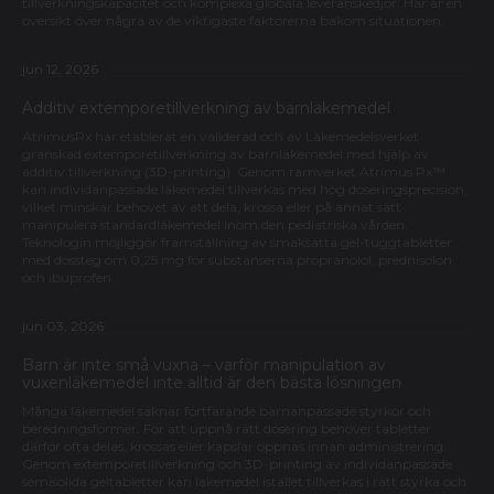
tillverkningskapacitet och komplexa globala leveranskedjor. Här är en
översikt över några av de viktigaste faktorerna bakom situationen.
jun 12, 2026
Additiv extemporetillverkning av barnläkemedel
AtrimusRx har etablerat en validerad och av Läkemedelsverket
granskad extemporetillverkning av barnläkemedel med hjälp av
additiv tillverkning (3D-printing). Genom ramverket Atrimus Px™
kan individanpassade läkemedel tillverkas med hög doseringsprecision,
vilket minskar behovet av att dela, krossa eller på annat sätt
manipulera standardläkemedel inom den pediatriska vården.
Teknologin möjliggör framställning av smaksatta gel-tuggtabletter
med dossteg om 0,25 mg för substanserna propranolol, prednisolon
och ibuprofen
jun 03, 2026
Barn är inte små vuxna – varför manipulation av
vuxenläkemedel inte alltid är den bästa lösningen
Många läkemedel saknar fortfarande barnanpassade styrkor och
beredningsformer. För att uppnå rätt dosering behöver tabletter
därför ofta delas, krossas eller kapslar öppnas innan administrering.
Genom extemporetillverkning och 3D-printing av individanpassade
semisolida geltabletter kan läkemedel istället tillverkas i rätt styrka och