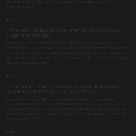
beredningsform från början – utan behov av manipulation av
vuxenläkemedel.
jun 01, 2026
Information till dig som söker efter Lenzetto, Estradot,
Divigel eller Estrogel
Lenzetto, Estradot, Divigel och Estrogel har under perioder varit
restnoterade i Sverige, vilket har påverkat många patienter. På denna
sida förklarar vi hur du kan kontrollera prognosen för ditt läkemedel
och hur processen fungerar när en behandling inte finns tillgänglig på
den svenska marknaden.
jun 01, 2026
Online webbinarium om licensläkemedel arrangerad av
Apotekarsocieteten. 10 Juni - 18:00-19:00
Licensläkemedel i praktiken - Apotekarsocieteten Hur säkertsälls
tillgång till läkemedel när godkända alternativ saknas? Under denna
digitala föreläsning delar Nicky Nadem, vd för AtrimusRX med sig av
insikter kring licensläkemedel-från regelverk till praktisk tillämpning.
Licensläkemedel […]
maj 11, 2026