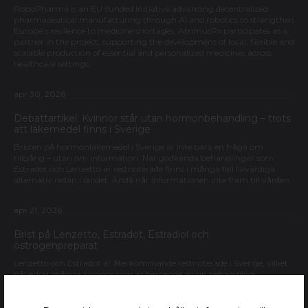
RoboPharma is an EU-funded initiative advancing decentralized
pharmaceutical manufacturing through AI and robotics to strengthen
Europe’s resilience to medicine shortages. AtrimusRx participates as a
partner in the project, supporting the development of local, flexible and
scalable production of essential and personalized medicines across
healthcare settings.
apr 30, 2026
Debattartikel: Kvinnor står utan hormonbehandling – trots
att läkemedel finns i Sverige
Bristen på hormonläkemedel i Sverige är inte bara en fråga om
tillgång – utan om information. När godkända behandlingar som
Estradot och Lenzetto är restnoterade finns i många fall likvärdiga
alternativ redan i landet. Ändå når informationen inte fram till vården.
apr 21, 2026
Brist på Lenzetto, Estradot, Estradiol och
östrogenpreparat
Lenzetto och Estradot är återkommande restnoterade i Sverige, vilket
påverkar många kvinnor som är beroende av sin behandling.
Samtidigt finns det i många fall alternativ – men informationen om
dessa når inte alltid fram till vården. Det handlar inte bara om tillgång,
utan om ett regelverk som begränsar möjligheten att informera.