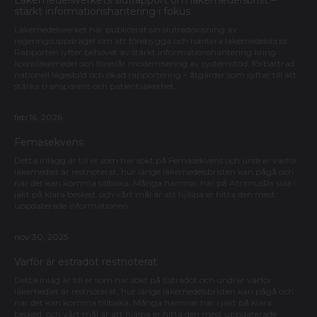
Läkemedelsverkets slutrapport om läkemedelsbrist –
stärkt informationshantering i fokus
Läkemedelsverket har publicerat sin slutredovisning av
regeringsuppdraget om att förebygga och hantera läkemedelsbrist.
Rapporten lyfter behovet av stärkt informationshantering kring
licensläkemedel och föreslår modernisering av systemstöd, förbättrad
nationell lägesbild och ökad rapportering – åtgärder som syftar till att
stärka transparens och patientsäkerhet.
feb 16, 2026
Femasekvens
Detta inlägg är till er som har sökt på Femasekvens och undrar varför
läkemedlet är restnoterat, hur länge läkemedelsbristen kan pågå och
när det kan komma tillbaka. Många hamnar här på AtrimusRx sida i
jakt på klara besked, och vårt mål är att hjälpa er hitta den mest
uppdaterade informationen.
nov 30, 2025
Varför är estradot restnoterat
Detta inläg är till er som har sökt på Estradot och undrar varför
läkemedlet är restnoterat, hur länge läkemedelsbristen kan pågå och
när det kan komma tillbaka. Många hamnar här i jakt på klara
besked, och vårt mål är att hjälpa er hitta den mest uppdaterade