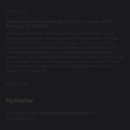
okt 01, 2025
Restnoterade läkemedel globalt och i Sverige: en 10-
årsanalys (2015–2025)
De senaste tio åren har läkemedelsbrister utvecklats från att vara
tillfälliga störningar till att bli ett globalt folkhälsoproblem. I Sverige
mer än fördubblades antalet restnoteringar under 2023, och i EU
rapporterar samtliga medlemsländer återkommande brister. I USA
nåddes nyligen den högsta nivån av pågående brister på över ett
decennium. Bakom krisen ligger sårbara leveranskedjor, hård prispress
och bristande incitament för produktion av äldre läkemedel – faktorer
som i kombination riskerar att äventyra både patienters liv och
vårdsystemens stabilitet.
aug 27, 2025
Nyheter
Information om restnoterade läkemedel och
licensalternativ.