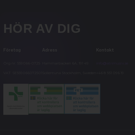
HÖR AV DIG
Företag
Adress
Kontakt
Org nr: 559066-0725
Hammarbacken 6A, 191 49
info@atrimusrx.se
VAT: SE559066072501
Sollentuna Stockholm, Sweden
+46 8 551 096 19