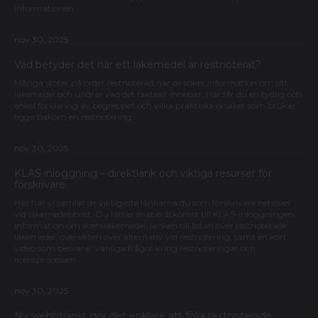
informationen
nov 30, 2025
Vad betyder det när ett läkemedel är restnoterat?
Många stöter på ordet restnoterad när de söker information om sitt
läkemedel och undrar vad det faktiskt innebär. Här får du en tydlig och
enkel förklaring av begreppet och vilka praktiska orsaker som brukar
ligga bakom en restnotering.
nov 30, 2025
KLAS inloggning – direktlänk och viktiga resurser för
förskrivare
Här har vi samlat de viktigaste länkarna du som förskrivare behöver
vid läkemedelsbrist. Du hittar snabb åtkomst till KLAS-inloggningen,
information om licensläkemedel, länken till listan över restnoterade
läkemedel, översikten över alternativ vid restnotering, samt en kort
video som besvarar vanliga frågor kring restnoteringar och
licensprocessen.
nov 30, 2025
Ny webbtjänst gör det enklare att följa restnoterade