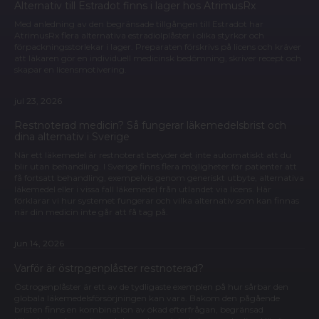
Alternativ till Estradot finns i lager hos AtrimusRx
Med anledning av den begränsade tillgången till Estradot har
AtrimusRx flera alternativa estradiolplåster i olika styrkor och
förpackningsstorlekar i lager. Preparaten förskrivs på licens och kräver
att läkaren gör en individuell medicinsk bedömning, skriver recept och
skapar en licensmotivering.
jul 23, 2026
Restnoterad medicin? Så fungerar läkemedelsbrist och
dina alternativ i Sverige
När ett läkemedel är restnoterat betyder det inte automatiskt att du
blir utan behandling. I Sverige finns flera möjligheter för patienter att
få fortsatt behandling, exempelvis genom generiskt utbyte, alternativa
läkemedel eller i vissa fall läkemedel från utlandet via licens. Här
förklarar vi hur systemet fungerar och vilka alternativ som kan finnas
när din medicin inte går att få tag på.
jun 14, 2026
Varför är östrpgenplåster restnoterad?
Östrogenplåster är ett av de tydligaste exemplen på hur sårbar den
globala läkemedelsförsörjningen kan vara. Bakom den pågående
bristen finns en kombination av ökad efterfrågan, begränsad