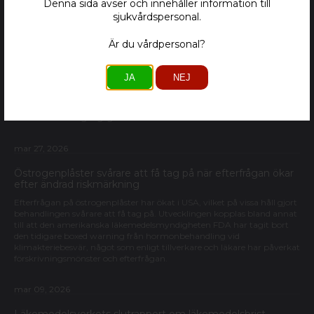
Denna sida avser och innehåller information till
sjukvårdspersonal.
mar 31, 2026
Är du vårdpersonal?
Kriget i Mellanöstern och läkemedelsförsörjningen
Den pågående konflikten i Mellanöstern påverkar centrala transport-
JA
NEJ
och logistikkedjor som är avgörande för den globala distributionen av
läkemedel. Även om direkta bristsituationer ännu inte är tydliga,
indikerar utvecklingen att störningar i regionen kan få konsekvenser
för läkemedelstillgänglighet även utanför konfliktområdet.
mar 27, 2026
Östrogenplåster svårare att få tag på när efterfrågan ökar
efter ändrad riskmärkning
Efterfrågan på östrogenplåster har ökat i USA, vilket på vissa håll gjort
behandlingen svårare att få tag på. Utvecklingen kopplas bland annat
till att den amerikanska läkemedelsmyndigheten FDA har tagit bort
den tidigare boxed warning från hormonbehandling vid
klimakteriebesvär, något som enligt tillverkare och läkare har påverkat
förskrivningsmönster och efterfrågan.
mar 09, 2026