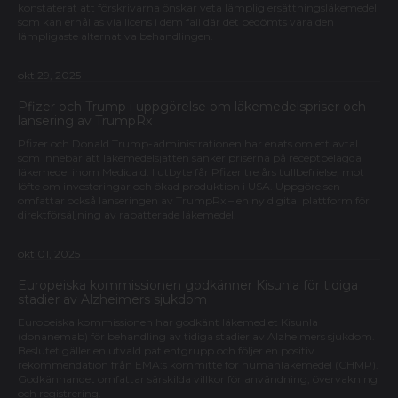
konstaterat att förskrivarna önskar veta lämplig ersättningsläkemedel
som kan erhållas via licens i dem fall där det bedömts vara den
lämpligaste alternativa behandlingen.
okt 29, 2025
Pfizer och Trump i uppgörelse om läkemedelspriser och
lansering av TrumpRx
Pfizer och Donald Trump-administrationen har enats om ett avtal
som innebär att läkemedelsjätten sänker priserna på receptbelagda
läkemedel inom Medicaid. I utbyte får Pfizer tre års tullbefrielse, mot
löfte om investeringar och ökad produktion i USA. Uppgörelsen
omfattar också lanseringen av TrumpRx – en ny digital plattform för
direktförsäljning av rabatterade läkemedel.
okt 01, 2025
Europeiska kommissionen godkänner Kisunla för tidiga
stadier av Alzheimers sjukdom
Europeiska kommissionen har godkänt läkemedlet Kisunla
(donanemab) för behandling av tidiga stadier av Alzheimers sjukdom.
Beslutet gäller en utvald patientgrupp och följer en positiv
rekommendation från EMA:s kommitté för humanläkemedel (CHMP).
Godkännandet omfattar särskilda villkor för användning, övervakning
och registrering.