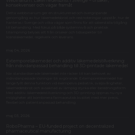
Webinarium: Läkemedelsbrist i Sverige – orsaker,
konsekvenser och vägar framåt
Detta webbinarium ger en strukturerad och övergripande
genomgång av hur läkemedelsbrist och restnoteringar uppstår, hur de
hanteras i Sverige och vilka vägar som finns för att säkerställa tillgång
till behandling. Med fokus på både systemnivå och praktisk
tillämpning belyses allt från orsaker och tidsaspekter till
licensläkemedel, regelverk och leverans.
maj 04, 2026
Extemporeläkemedel och additiv läkemedelstillverkning:
från individanpassad behandling till 3D-printade läkemedel
När standardiserade läkemedel inte räcker till kan behovet av
individanpassade lösningar bli avgörande. Extemporeläkemedel har
länge fyllt denna funktion vid exempelvis pediatrik, sväljsvårigheter,
läkemedelsbrist och avsaknad av lämplig styrka eller beredningsform.
Med additiv läkemedelstillverkning och 3D-printing öppnas nu nya
möjligheter att kombinera farmaceutisk kvalitet med mer precis,
flexibel och patientanpassad behandling.
maj 03, 2026
RoboPharma – EU-funded project on decentralized
pharmaceutical manufacturing